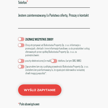
*
*
Pole obowiązkowe
ZAZNACZ WSZYSTKIE ZGODY
Chcę otrzymywać od Białostocka Property Sp. z o.o. informacje o
promocjach, ofertach i inne informacje handlowe, co do produktów i usług
oferowanych przez spółkę Białostocka Property Sp. z o.o. za
pośrednictwem:
poczty elektronicznej (e-mail)
telefonu (w tym SMS, MMS)
Zapoznałem/am się z
polityką prywatności Białostocka Property Sp. z o.o.
Zostałem/am poinformowany/a, że zgoda jest dobrowolna i w każdej
chwili mogę ją wycofać*.
WYŚLIJ ZAPYTANIE
*
Pole obowiązkowe