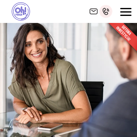
HOME
INWESTYCJA
ZNAJDŹ MIESZKANIE
POWIERZCHNIE DODATKOWE
GALERIA
LOKALIZACJA
WYKOŃCZENIE
FINANSOWANIE