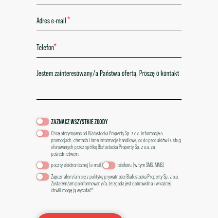
*
*
ZAZNACZ WSZYSTKIE ZGODY
Chcę otrzymywać od Białostocka Property Sp. z o.o. informacje o
promocjach, ofertach i inne informacje handlowe, co do produktów i usług
oferowanych przez spółkę Białostocka Property Sp. z o.o. za
pośrednictwem:
poczty elektronicznej (e-mail)
telefonu (w tym SMS, MMS)
Zapoznałem/am się z
polityką prywatności Białostocka Property Sp. z o.o.
Zostałem/am poinformowany/a, że zgoda jest dobrowolna i w każdej
chwili mogę ją wycofać*.