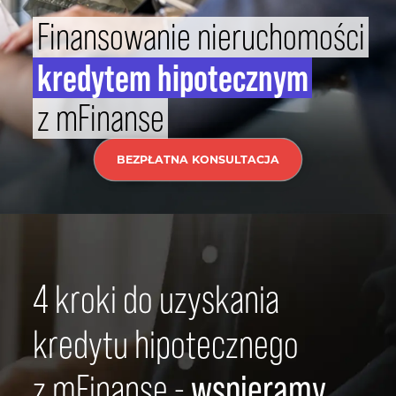
INWESTOR
Finansowanie nieruchomości
KONTAKT
kredytem hipotecznym
z mFinanse
EN
PL
BEZPŁATNA KONSULTACJA
4 kroki do uzyskania
kredytu hipotecznego
z mFinanse -
wspieramy