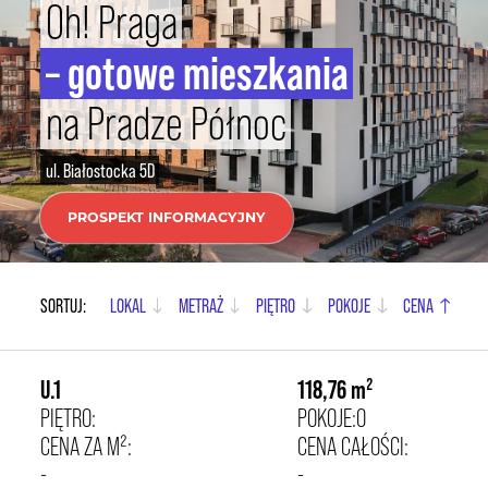
Oh! Praga
INWESTOR
– gotowe mieszkania
KONTAKT
na Pradze Północ
ul. Białostocka 5D
PROSPEKT INFORMACYJNY
17 835,00 zł/m²
SORTUJ:
LOKAL
METRAŻ
PIĘTRO
POKOJE
CENA
U.1
118,76 m²
PIĘTRO:
POKOJE:
0
CENA ZA M²:
CENA CAŁOŚCI:
-
-