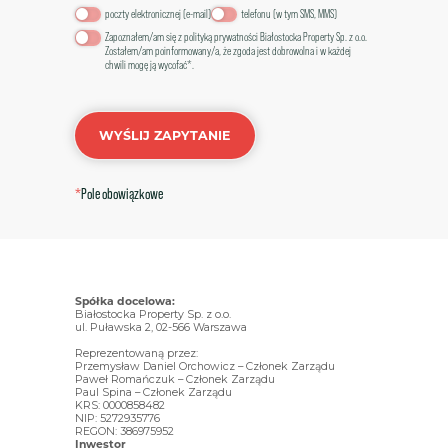
Zapoznałem/am się z
polityką prywatności Białostocka Property Sp. z o.o. Zostałem/am
poczty elektronicznej (e-mail)
telefonu (w tym SMS, MMS)
poinformowany/a, że zgoda jest dobrowolna i w każdej chwili mogę ją wycofać.
Zapoznałem/am się z
polityką prywatności Białostocka Property Sp. z o.o.
Zostałem/am poinformowany/a, że zgoda jest dobrowolna i w każdej
chwili mogę ją wycofać*.
WYŚLIJ ZAPYTANIE
POBIERZ KARTĘ
WYŚLIJ ZAPYTANIE
*
Pole obowiązkowe
*
Pole obowiązkowe
Spółka docelowa:
Białostocka Property Sp. z o.o.
ul. Puławska 2, 02-566 Warszawa
Reprezentowaną przez:
Przemysław Daniel Orchowicz – Członek Zarządu
Paweł Romańczuk – Członek Zarządu
Paul Spina – Członek Zarządu
KRS: 0000858482
NIP: 5272935776
REGON: 386975952
Inwestor