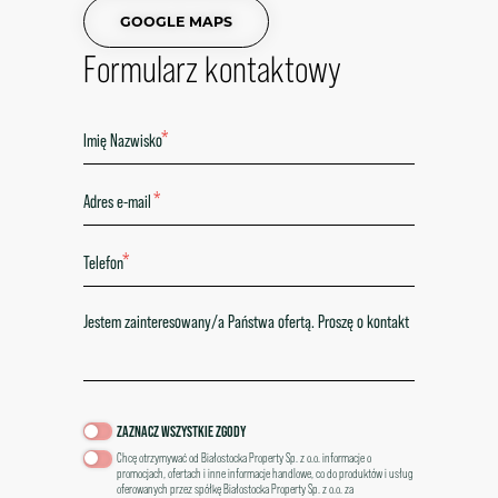
GOOGLE MAPS
Formularz kontaktowy
*
*
*
ZAZNACZ WSZYSTKIE ZGODY
Chcę otrzymywać od Białostocka Property Sp. z o.o. informacje o
promocjach, ofertach i inne informacje handlowe, co do produktów i usług
oferowanych przez spółkę Białostocka Property Sp. z o.o. za