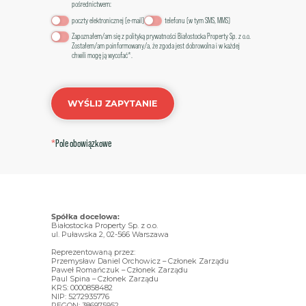
pośrednictwem:
poczty elektronicznej (e-mail)
telefonu (w tym SMS, MMS)
Zapoznałem/am się z
polityką prywatności Białostocka Property Sp. z o.o.
Zostałem/am poinformowany/a, że zgoda jest dobrowolna i w każdej
chwili mogę ją wycofać*.
WYŚLIJ ZAPYTANIE
*
Pole obowiązkowe
Spółka docelowa:
Białostocka Property Sp. z o.o.
ul. Puławska 2, 02-566 Warszawa
Reprezentowaną przez:
Przemysław Daniel Orchowicz – Członek Zarządu
Paweł Romańczuk – Członek Zarządu
Paul Spina – Członek Zarządu
KRS: 0000858482
NIP: 5272935776
REGON: 386975952