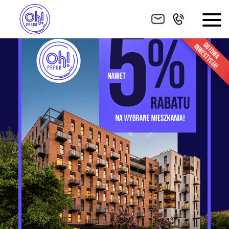
HOME
INWESTYCJA
ZNAJDŹ MIESZKANIE
POWIERZCHNIE DODATKOWE
GALERIA
LOKALIZACJA
WYKOŃCZENIE
FINANSOWANIE