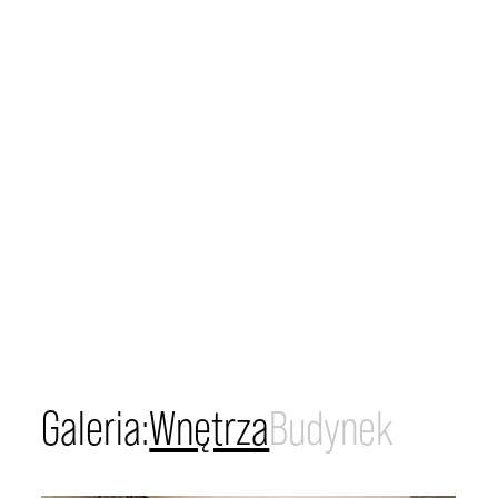
Zapoznałem/am się z
polityką prywatności Białostocka Property Sp. z o.o. Zostałem/am
poinformowany/a, że zgoda jest dobrowolna i w każdej chwili mogę ją wycofać.
WYŚLIJ ZAPYTANIE
POBIERZ KARTĘ
*
Pole obowiązkowe
Dla młodych aktywnych
Galeria:
Wnętrza
Budynek