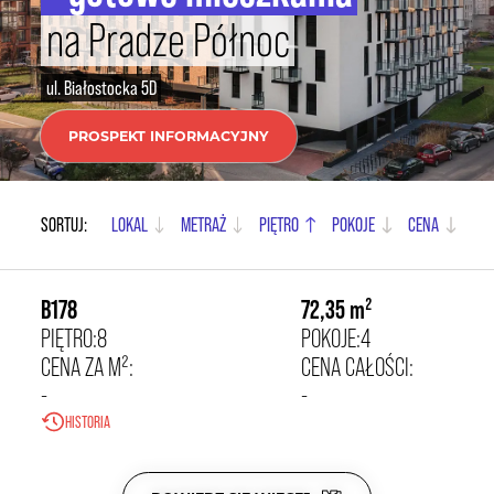
na Pradze Północ
ul. Białostocka 5D
PROSPEKT INFORMACYJNY
178
21 500,00 zł/m²
SORTUJ:
LOKAL
METRAŻ
PIĘTRO
POKOJE
CENA
B178
72,35 m²
PIĘTRO:
8
POKOJE:
4
CENA ZA M²:
CENA CAŁOŚCI:
-
-
HISTORIA
77
POW. DODATKOWA:
-