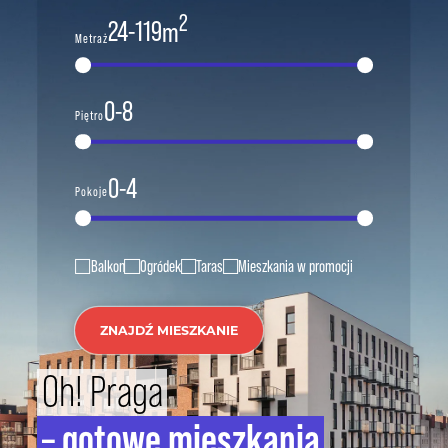
2
24
-
119
m
Metraż
0
-
8
Piętro
0
-
4
Pokoje
Balkon
Ogródek
Taras
Mieszkania w promocji
ZNAJDŹ MIESZKANIE
Oh! Praga
– gotowe mieszkania