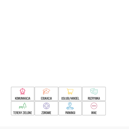
KOMUNIKACJA
EDUKACJA
USŁUGI/HANDEL
ROZRYWKA
TERENY ZIELONE
ZDROWIE
PARKINGI
INNE