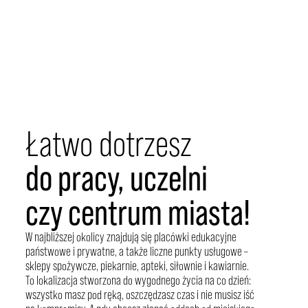
ma znaczenie
Oh! Praga to mieszkania zaledwie kilka kroków od
Centrum Praskiego Koneser – miejsca spotkań i
licznych wydarzeń kulturalnych. Do Galerii
Wileńskiej dojdziesz w 5 minut, natomiast stacja
Metra Dworzec Wileński i przystanki autobusowe
oraz tramwajowe są tuż obok – dzięki temu dotarcie
do Centrum zajmuje kilkanaście minut.
Łatwo dotrzesz
do pracy, uczelni
czy centrum miasta!
W najbliższej okolicy znajdują się placówki edukacyjne
państwowe i prywatne, a także liczne punkty usługowe –
sklepy spożywcze, piekarnie, apteki, siłownie i kawiarnie.
To lokalizacja stworzona do wygodnego życia na co dzień:
wszystko masz pod ręką, oszczędzasz czas i nie musisz iść