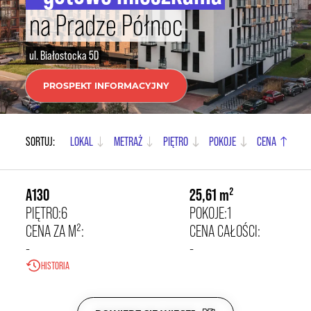
na Pradze Północ
ul. Białostocka 5D
PROSPEKT INFORMACYJNY
130
21 950,00 zł/m²
SORTUJ:
LOKAL
METRAŻ
PIĘTRO
POKOJE
CENA
A130
25,61 m²
PIĘTRO:
6
POKOJE:
1
CENA ZA M²:
CENA CAŁOŚCI:
-
-
HISTORIA
24
POW. DODATKOWA:
-