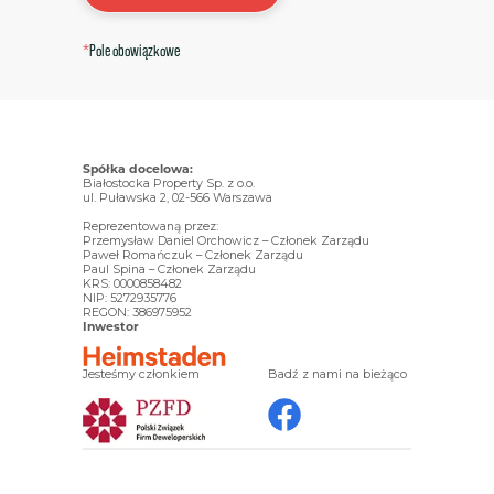
*
Pole obowiązkowe
Spółka docelowa:
Białostocka Property Sp. z o.o.
ul. Puławska 2, 02-566 Warszawa
Reprezentowaną przez:
Przemysław Daniel Orchowicz – Członek Zarządu
Paweł Romańczuk – Członek Zarządu
Paul Spina – Członek Zarządu
KRS: 0000858482
NIP: 5272935776
REGON: 386975952
Inwestor
Jesteśmy członkiem
Badź z nami na bieżąco