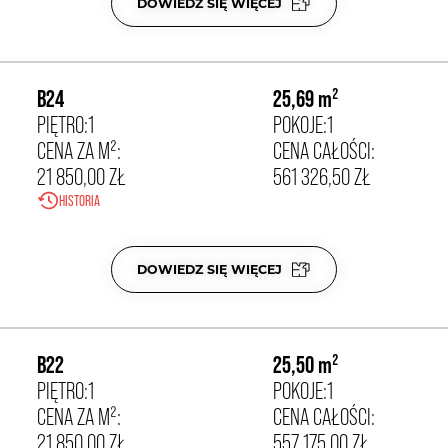
DOWIEDZ SIĘ WIĘCEJ
STATUS:
SPRZEDANE
KLATKA:
A
21 850,00 zł/m²
B24
25,69 m²
PIĘTRO:
1
POKOJE:
1
CENA ZA M²:
CENA CAŁOŚCI:
21 850,00 ZŁ
561 326,50 ZŁ
HISTORIA
22
POW. DODATKOWA:
BALKON 2.98
M²
DOWIEDZ SIĘ WIĘCEJ
STATUS:
WOLNE
KLATKA:
B
21 850,00 zł/m²
B22
25,50 m²
PIĘTRO:
1
POKOJE:
1
CENA ZA M²:
CENA CAŁOŚCI:
21 850,00 ZŁ
557 175,00 ZŁ