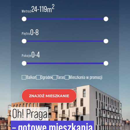
2
24
-
119
m
Metraż
0
-
8
Piętro
0
-
4
Pokoje
Balkon
Ogródek
Taras
Mieszkania w promocji
ZNAJDŹ MIESZKANIE
Oh! Praga
– gotowe mieszkania