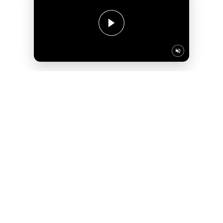
Życie w rytmie
– lokalizacja
miasta
ma znaczenie
Oh! Praga to mieszkania zaledwie kilka kroków od
Centrum Praskiego Koneser – miejsca spotkań i
licznych wydarzeń kulturalnych. Do Galerii
Wileńskiej dojdziesz w 5 minut, natomiast stacja
Metra Dworzec Wileński i przystanki autobusowe
oraz tramwajowe są tuż obok – dzięki temu dotarcie