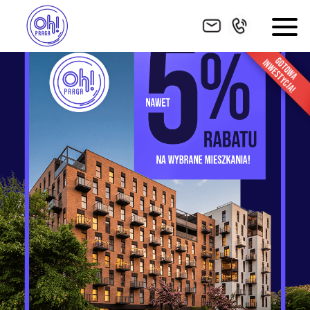
HOME
INWESTYCJA
ZNAJDŹ MIESZKANIE
POWIERZCHNIE DODATKOWE
GALERIA
LOKALIZACJA
WYKOŃCZENIE
FINANSOWANIE