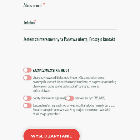
*
*
ZAZNACZ WSZYSTKIE ZGODY
Chcę otrzymywać od Białostocka Property Sp. z o.o. informacje o
promocjach, ofertach i inne informacje handlowe, co do produktów i usług
oferowanych przez spółkę Białostocka Property Sp. z o.o. za
pośrednictwem:
poczty elektronicznej (e-mail)
telefonu (w tym SMS, MMS)
Zapoznałem/am się z
polityką prywatności Białostocka Property Sp. z o.o.
Zostałem/am poinformowany/a, że zgoda jest dobrowolna i w każdej
chwili mogę ją wycofać*.
WYŚLIJ ZAPYTANIE