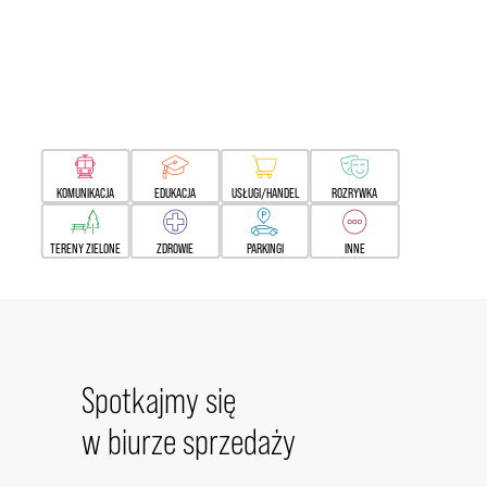
KOMUNIKACJA
EDUKACJA
USŁUGI/HANDEL
ROZRYWKA
TERENY ZIELONE
ZDROWIE
PARKINGI
INNE
Spotkajmy się
w biurze sprzedaży